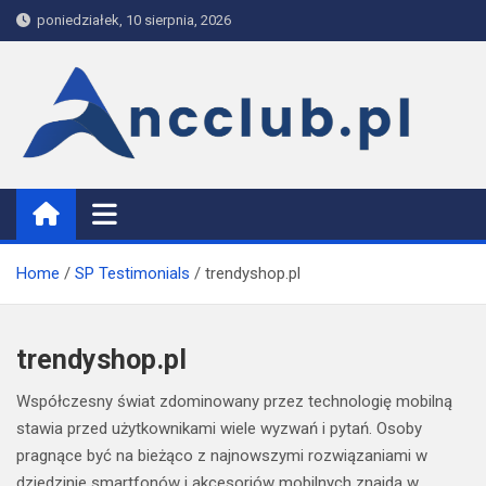
Skip
poniedziałek, 10 sierpnia, 2026
to
content
www.ncclub.pl
Home
SP Testimonials
trendyshop.pl
trendyshop.pl
Współczesny świat zdominowany przez technologię mobilną
stawia przed użytkownikami wiele wyzwań i pytań. Osoby
pragnące być na bieżąco z najnowszymi rozwiązaniami w
dziedzinie smartfonów i akcesoriów mobilnych znajdą w